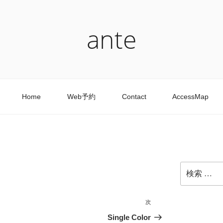
ante
Home
Web予約
Contact
AccessMap
検
索:
次
次
の
Single Color