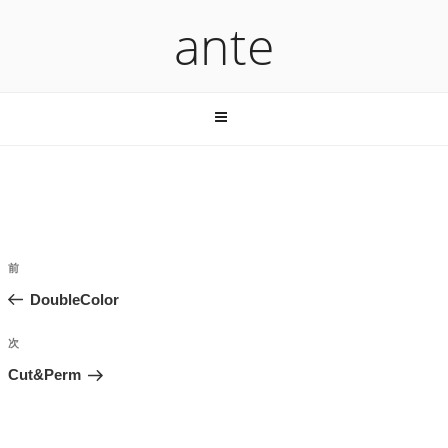
コ
ante
ン
テ
ン
ツ
へ
ス
キ
ッ
プ
投
過
前
稿
去
DoubleColor
ナ
の
ビ
投
次
次
稿
ゲ
の
Cut&Perm
投
ー
稿
シ