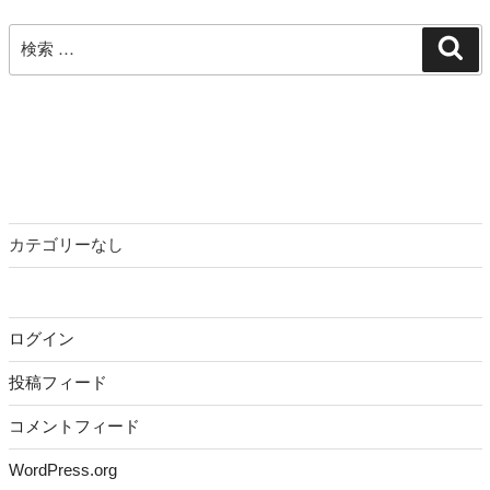
ョ
ン
検
検
索
索:
カテゴリーなし
ログイン
投稿フィード
コメントフィード
WordPress.org